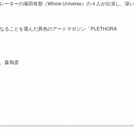
ターの塚田有那（Whole Universe）の４人が出演し、深
ることを選んだ異色のアートマガジン「PLETHORA
、森旭彦