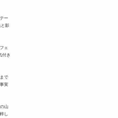
テー
光と影
フェ
気付き
まで
事実
ーの山
梓し