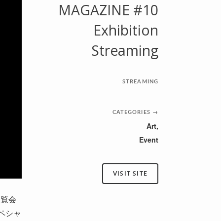
MAGAZINE #10
Exhibition
Streaming
STREAMING
CATEGORIES
→
Art
,
Event
VISIT SITE
展覧会
スペシャ